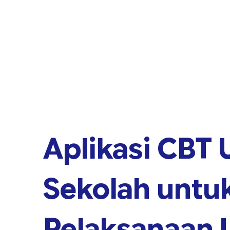
Aplikasi CBT 
Sekolah untu
Pelaksanaan 