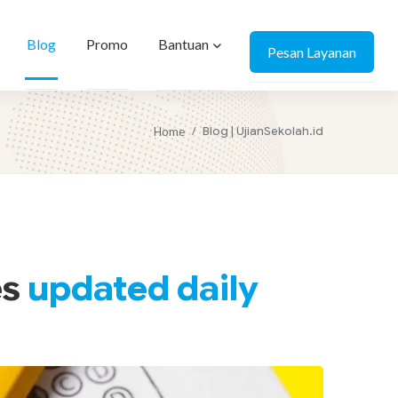
Bantuan
Blog
Promo
Pesan Layanan
Blog | UjianSekolah.id
Home
es
updated daily