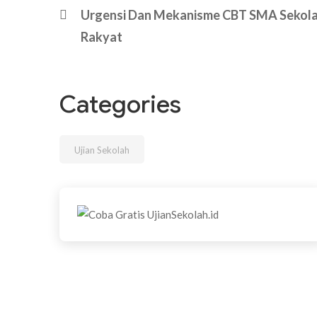
Urgensi Dan Mekanisme CBT SMA Sekol
Rakyat
Categories
Ujian Sekolah