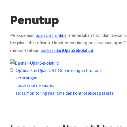
Penutup
ujian CBT online
Pelaksanaan
memerlukan fitur dan mekanism
berjalan lebih efisien. Untuk mendukung pelaksanaan ujian
aplikasi dari
UjianSekolah.id
memanfaatkan
.
Optimalkan Ujian CBT Online dengan fitur anti
kecurangan
acak soal otomatis
,
,
serta monitoring real time dan kontrol akses peserta