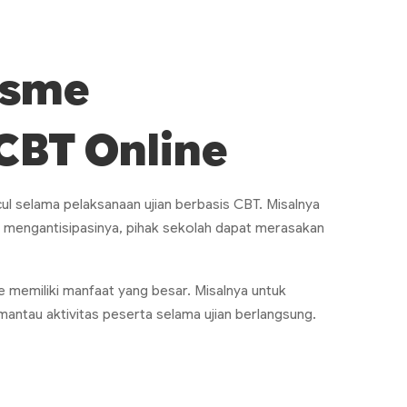
isme
 CBT
Online
 selama pelaksanaan ujian berbasis CBT. Misalnya
l mengantisipasinya, pihak sekolah dapat merasakan
ne
memiliki manfaat yang besar. Misalnya untuk
antau aktivitas peserta selama ujian berlangsung.