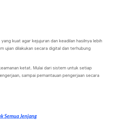
ng kuat agar kejujuran dan keadilan hasilnya lebih
m ujian dilakukan secara digital dan terhubung
amanan ketat. Mulai dari sistem untuk setiap
pengerjaan, sampai pemantauan pengerjaan secara
tuk Semua Jenjang