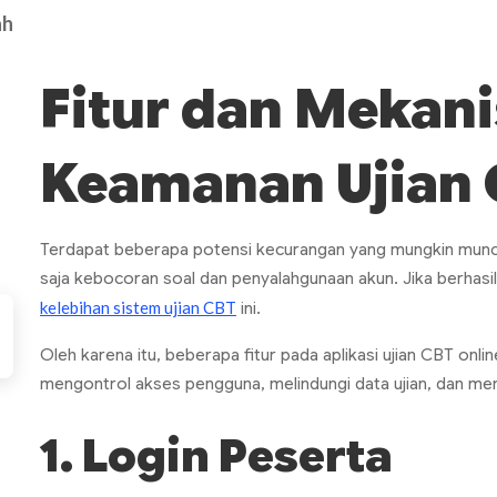
ah
Fitur dan Mekan
Keamanan Ujian
Terdapat beberapa potensi kecurangan yang mungkin muncul
saja kebocoran soal dan penyalahgunaan akun. Jika berhasi
kelebihan sistem ujian CBT
ini.
Oleh karena itu, beberapa fitur pada aplikasi ujian CBT
onli
mengontrol akses pengguna, melindungi data ujian, dan mem
1.
Login
Peserta