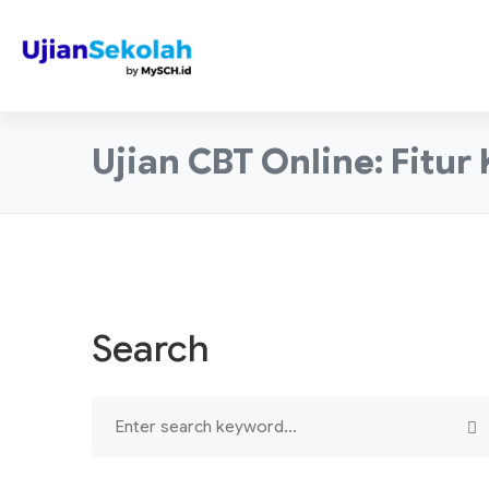
Ujian CBT Online: Fitu
Search