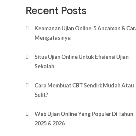
Recent Posts
Keamanan Ujian Online: 5 Ancaman & Car
Mengatasinya
Situs Ujian Online Untuk Efisiensi Ujian
Sekolah
Cara Membuat CBT Sendiri: Mudah Atau
Sulit?
Web Ujian Online Yang Populer Di Tahun
2025 & 2026