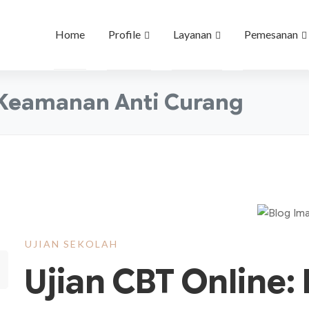
Profile
Layanan
Pemesanan
Home
r Keamanan Anti Curang
UJIAN SEKOLAH
Ujian CBT Online: