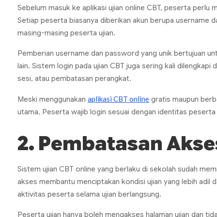
Sebelum masuk ke aplikasi ujian
online
CBT, peserta perlu 
Setiap peserta biasanya diberikan akun berupa
username
d
masing-masing peserta ujian.
Pemberian
username
dan
password
yang unik bertujuan u
lain. Sistem
login
pada ujian CBT juga sering kali dilengkapi 
sesi, atau pembatasan perangkat.
aplikasi CBT online
Meski menggunakan
gratis maupun berba
utama. Peserta wajib login sesuai dengan identitas peserta
2. Pembatasan Akse
Sistem ujian CBT
online
yang berlaku di sekolah sudah mem
akses membantu menciptakan kondisi ujian yang lebih adil d
aktivitas peserta selama ujian berlangsung.
Peserta ujian hanya boleh mengakses halaman ujian dan tida