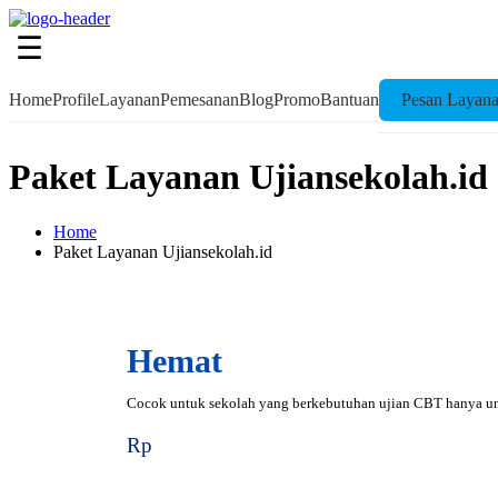
☰
Home
Profile
Layanan
Pemesanan
Blog
Promo
Bantuan
Pesan Layan
Paket Layanan Ujiansekolah.id
Home
Paket Layanan Ujiansekolah.id
Hemat
Cocok untuk sekolah yang berkebutuhan ujian CBT hanya unt
Rp